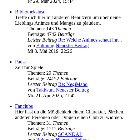
Fr 29. Mär 2024, 15:44
Bibliotheksinsel
Treffe dich hier mit anderen Benutzern um über deine
Lieblings Animes und Mangas zu plaudern.
Themen: 143
Themen
Beiträge: 4742
Beiträge
Letzter Beitrag
Re: Welche Animes schaut ihr…
von
Balmung
Neuester Beitrag
Mi 8. Mai 2019, 22:26
Pause
Zeit für Spiele!
Themen: 29
Themen
Beiträge: 24152
Beiträge
Letzter Beitrag
Re: NegiMaho
von
Takiwara
Neuester Beitrag
Mo 21. Apr 2025, 21:45
Fanclubs
Hier hast du die Möglichkeit einem Charakter, Pärchen,
anderen Personen oder Dingen einen Club zu widmen.
Themen: 31
Themen
Beiträge: 1212
Beiträge
Letzter Beitrag
SCANDAL
von
Balmung
Neuester Beitrag